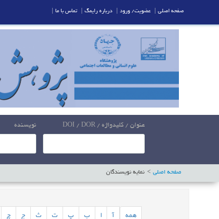
صفحه اصلی
|
عضویت/ ورود
|
درباره رایمگ
|
تماس با ما
|
عنوان / کلیدواژه / DOI / DOR
نویسنده
صفحه اصلی
نمایه نویسندگان
همه
آ
ا
ب
پ
ت
ث
ج
چ