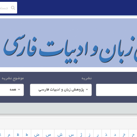
نشریه
موضوع نشریه
پژوهش زبان و ادبیات فارسی
همه
ح
خ
د
ذ
ر
ز
ژ
س
ش
ص
ض
ط
ظ
ع
غ