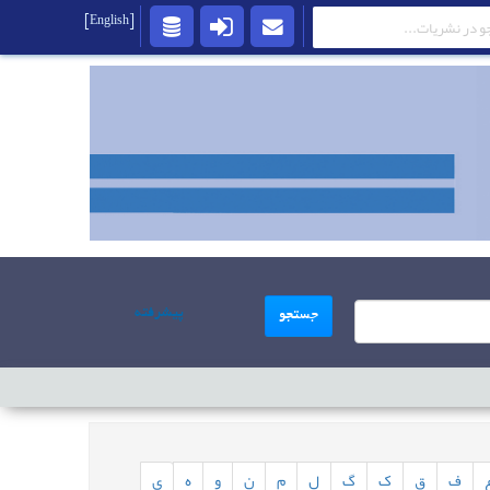
[English]
پیشرفته
جستجو
ف
ق
ک
گ
ل
م
ن
و
ه
ی