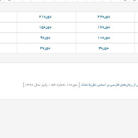
دوره
22
دوره
21
دوره
16
دوره
15
دوره
10
دوره
9
دوره
4
دوره
3
بی از رمان‌های فارسی بر اساس نظریۀ تضاد
[
دوره
17,
شماره
54
-
پاییز
سال
1398]