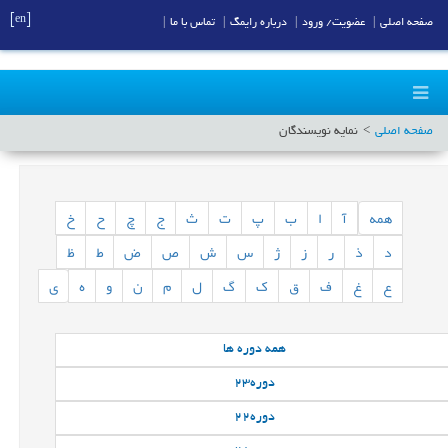
[en]
صفحه اصلی
|
عضویت/ ورود
|
درباره رایمگ
|
تماس با ما
|
صفحه اصلی
نمایه نویسندگان
همه
آ
ا
ب
پ
ت
ث
ج
چ
ح
خ
د
ذ
ر
ز
ژ
س
ش
ص
ض
ط
ظ
ع
غ
ف
ق
ک
گ
ل
م
ن
و
ه
ی
همه
دوره ها
دوره
23
دوره
22