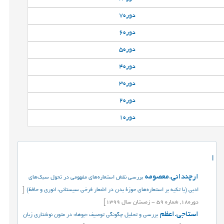
دوره
7
دوره
6
دوره
5
دوره
4
دوره
3
دوره
2
دوره
1
ا
ارچندانی.معصومه
بررسی نقش استعاره‌های مفهومی در تحول سبک‌های
ادبی (با تکیه بر استعاره‌های حوزة بدن در اشعار فرخی سیستانی، انوری و حافظ)
[
دوره
18,
شماره
59
-
زمستان
سال
1399]
استاجی.اعظم
بررسی و تحلیل چگونگی توصیف «بوها» در متون نوشتاری زبان