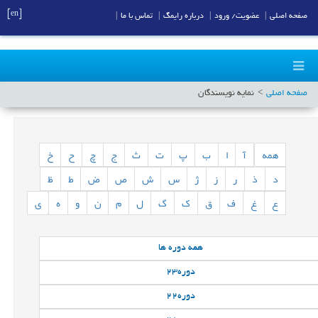
[en]
صفحه اصلی
|
عضویت/ ورود
|
درباره رایمگ
|
تماس با ما
|
صفحه اصلی
نمایه نویسندگان
همه
آ
ا
ب
پ
ت
ث
ج
چ
ح
خ
د
ذ
ر
ز
ژ
س
ش
ص
ض
ط
ظ
ع
غ
ف
ق
ک
گ
ل
م
ن
و
ه
ی
همه
دوره ها
دوره
23
دوره
22