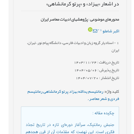
در اشعار «بهزاد» و «پرتو کرمانشاهی»
محورهای موضوعی
:
پژوهش‎های ادبیات معاصر ایران
*
1
اکبر شاملو
1
- استادیار گروه زبان و ادبیات فارسی، دانشگاه پیام نور، تهران،
ایران
تاریخ دریافت : 1403/11/24
تاریخ پذیرش : 1404/05/06
تاریخ انتشار : 1404/07/20
کلید واژه
:
رمانتیسم
,
یدالله بهزاد
,
پرتو کرمانشاهی
,
رمانتیسم
فردی و شعر معاصر.
,
چکیده مقاله
:
جنبش رمانتیک، سرآغاز دوره‌ای تازه در تاریخ تجدّد
فکری است. این نهضت که مقدّمات آن از قرن هجدهم