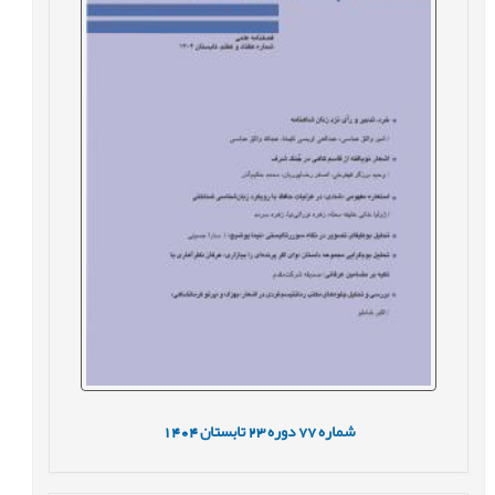
شماره
77
دوره
23
تابستان
1404