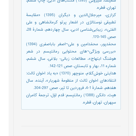
شمیسا، سیروس (1393) مکتب‌های ادبی، چاپ ششم،
تهران، قطره.
کزازی، میرجلال‌الدین و دیگران (1395) «مقایسۀ
تطبیقی نوستالژی در اشعار پرتو کرمانشاهی و علی
الفتی»، زیبایی‌شناسی ادبی، سال چهاردهم، شمارۀ 28،
صص 145-170.
محمّدپور، محمّدامین و علی¬اصغر باباصفری (1394)
«بررسی ویژگی¬های محتوایی رمانتیسم در شعر
هوشنگ ابتهاج»، مطالعات زبانی- بلاغی، سال ششم،
شماره 11، بهار و تابستان، صص 121-142.
هدایتی خوش‌کلام، منوچهر (1370) «به یاد اخوان ثالث:
انتقادهای اخوان ثالث از منظومۀ شهریار»، آینده، سال
هفدهم، شمارۀ 1-4، فروردین تا تیر، صص 297-304.
هیث، دانکن (1388) رمانتیسم: قدم اوّل، ترجمۀ کامران
سپهران، تهران، قطره.