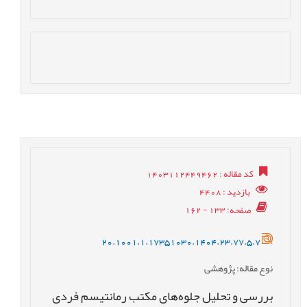
کد مقاله
: 1403112449462
بازدید
: 4408
صفحه
: 133 - 162
20.1001.1.17351030.1404.23.77.5.7
نوع مقاله
: پژوهشی
بررسی و تحلیل جلوه‌های مکتب رمانتیسم فردی