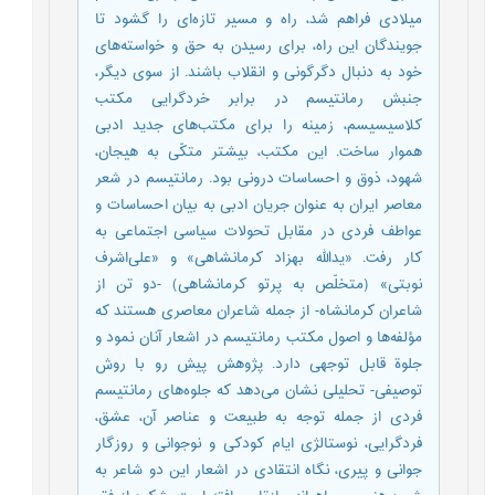
میلادی فراهم شد، راه و مسیر تازه‌ای را گشود تا
جویندگان این راه، برای رسیدن به حق و خواسته‌های
خود به دنبال دگرگونی و انقلاب باشند. از سوی دیگر،
جنبش رمانتیسم در برابر خردگرایی مکتب
کلاسیسیسم، زمینه را برای مکتب‌های جدید ادبی
هموار ساخت. این مکتب، بیشتر متکّی به هیجان،
شهود، ذوق و احساسات درونی بود. رمانتیسم در شعر
معاصر ایران به ‌عنوان جریان ادبی به بیان احساسات و
عواطف فردی در مقابل تحولات سیاسی اجتماعی به
کار رفت. «یدالله بهزاد کرمانشاهی» و «علی‌اشرف
نوبتی» (متخلّص به پرتو کرمانشاهی) -دو تن از
شاعران کرمانشاه- از جمله شاعران معاصری هستند که
مؤلفه‌ها و اصول مکتب رمانتیسم در اشعار آنان نمود و
جلوة قابل‌ توجهی دارد. پژوهش پیشِ‌ رو با روش
توصیفی- تحلیلی نشان می‌دهد که جلوه‌های رمانتیسم
فردی از جمله توجه به طبیعت و عناصر آن، عشق،
فردگرایی، نوستالژی ایام کودکی و نوجوانی و روزگار
جوانی و پیری، نگاه انتقادی در اشعار این دو شاعر به