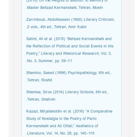
(2015) On the Heights of Bisotun: In Memory of
Master Behzad Kermanshahi, Tehran, Moein.
Zarrinkoub, Abdolhossein (1990) Literary Criticism,
2 vols., 4th ed., Tehran, Amir Kabir.
Salimi, Ali et al. (2015) “Behzad Kermanshahi and
the Reflection of Political and Social Events in His
Poetry,” Literary and Rhetorical Research, Vol. 3,
No. 3, Summer, pp. 59–71.
Shamloo, Saeed (1996) Psychopathology, 6th ed.,
Tehran, Roshd.
Shamisa, Siros (2014) Literary Schools, 6th ed.,
Tehran, Ghatreh.
Kazazi, Mirjalaleddin et al. (2016) “A Comparative
Study of Nostalgia in the Poetry of Parto
Kermanshahi and Ali Olfati,” Aesthetics of
Literature, Vol. 14, No. 28, pp. 145–170.