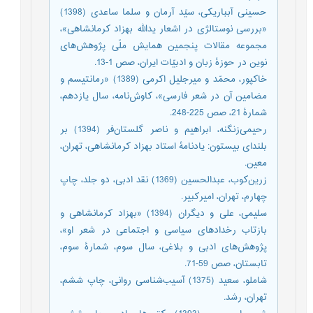
حسینی آبباریکی، سیّد ‌آرمان و سلما ساعدی (1398)
«بررسی نوستالژی در اشعار یدالله بهزاد کرمانشاهی»،
مجموعه مقالات پنجمین همایش ملّی پژوهش‌های
نوین در حوزۀ زبان و ادبیّات ایران، صص 1-13.
خاکپور، محمّد و میرجلیل اکرمی (1389) «رمانتیسم و
مضامین آن در شعر فارسی»، کاوش‌نامه، سال یازدهم،
شمارۀ 21، صص 225-248.
رحیمی‌زنگنه، ابراهیم و ناصر گلستان‌فر (1394) بر
بلندای بیستون: یادنامۀ استاد بهزاد کرمانشاهی، تهران،
معین.
زرین‌کوب، عبدالحسین (1369) نقد ادبی، دو جلد، چاپ
چهارم، تهران، امیرکبیر.
سلیمی، علی و دیگران (1394) «بهزاد کرمانشاهی و
بازتاب رخدادهای سیاسی و اجتماعی در شعر او»،
پژوهش‌های ادبی و بلاغی، سال سوم، شمارۀ سوم،
تابستان، صص 59-71.
شاملو، سعید (1375) آسیب‌شناسی روانی، چاپ ششم،
تهران، رشد.