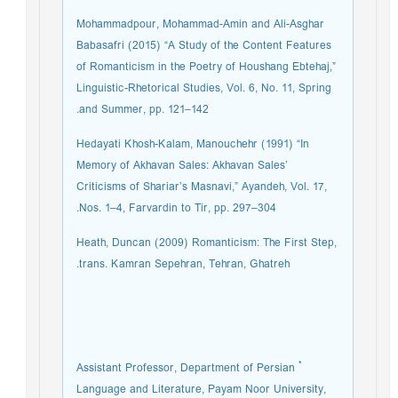
Mohammadpour, Mohammad-Amin and Ali-Asghar
Babasafri (2015) “A Study of the Content Features
of Romanticism in the Poetry of Houshang Ebtehaj,”
Linguistic-Rhetorical Studies, Vol. 6, No. 11, Spring
and Summer, pp. 121–142.
Hedayati Khosh-Kalam, Manouchehr (1991) “In
Memory of Akhavan Sales: Akhavan Sales’
Criticisms of Shariar’s Masnavi,” Ayandeh, Vol. 17,
Nos. 1–4, Farvardin to Tir, pp. 297–304.
Heath, Duncan (2009) Romanticism: The First Step,
trans. Kamran Sepehran, Tehran, Ghatreh.
*
Assistant Professor, Department of Persian
Language and Literature, Payam Noor University,