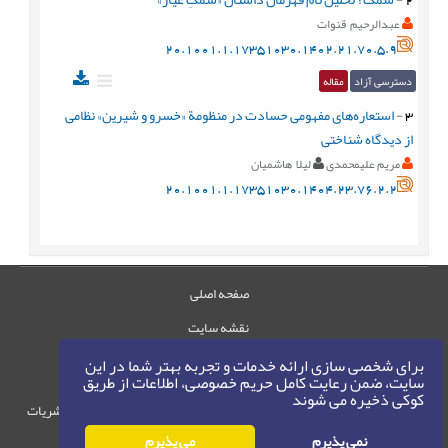
عبدالرحیم قنوات
20.1001.1.17351030.1402.21.70.5.9
دسترسی آزاد
مقاله
3
-
استعاره‌های مفهومی حسادت در منظومة «خسرو و شیرین» نظامی
از دیدگاه شناختی
مریم علیمحمدی
ليلا هاشميان
20.1001.1.17351030.1404.23.76.2.2
صفحه اصلی
نقشه سایت
تماس با ما
برای شخصی سازی ارائه خدمات و تجربه بهتر شما در این
سایت، ضمن رعایت کامل حریم خصوصی، اطلاعات از طریق
کوکی ذخیره می شوند
حقوق این وب‌سایت متعلق به سامانه مدیریت نشریات
رایمگ است.
نمی پذیرم
می پذیرم