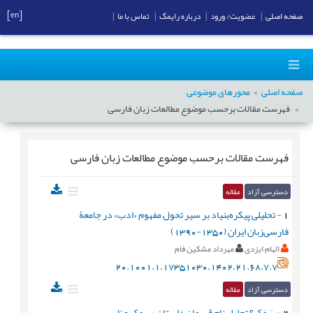
[en]
صفحه اصلی
|
عضویت/ ورود
|
درباره رایمگ
|
تماس با ما
|
صفحه اصلی
محورهای موضوعی
فهرست مقالات برحسب موضوع
مطالعات زبان فارسی
فهرست مقالات برحسب موضوع
مطالعات زبان فارسی
دسترسی آزاد
مقاله
1
-
تحلیلی پیکره‌بنیاد بر سیر تحول مفهوم «ادب» در جامعۀ
فارسی‌زبان ایران (1350-1390)
الهام ایزدی
مهرداد مشکین فام
20.1001.1.17351030.1402.21.68.7.7
دسترسی آزاد
مقاله
2
-
سَمَک؟ تحلیل نام قهرمان داستان «سمکِ عیّار»